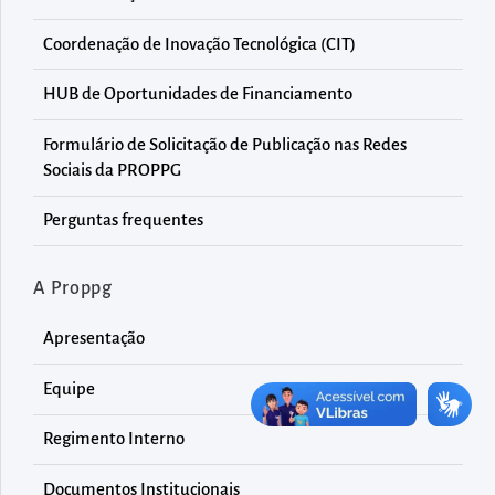
diretamente
à
Coordenação de Inovação Tecnológica (CIT)
área
HUB de Oportunidades de Financiamento
para
realizar
Formulário de Solicitação de Publicação nas Redes
buscas
Sociais da PROPPG
internas
Perguntas frequentes
Acessar
diretamente
as
A Proppg
informações
Apresentação
postas
no
Equipe
rodapé
Regimento Interno
Documentos Institucionais