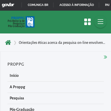
GOVBR
Pular
COMUNICA BR
ACESSO À INFORMAÇÃO
PAR
para
IR
o
PARA
início
O
do
CONTEÚDO
conteúdo
❯
Orientações éticas acerca da pesquisa on-line envolvendo seres humanos
principal
da
página
PROPPG
Acessar
diretamente
Início
o
A Proppg
menu
principal
Pesquisa
Acessar
Pós-Graduação