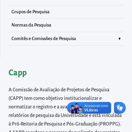
diretamente
à
Grupos de Pesquisa
área
Normas da Pesquisa
para
realizar
Comitês e Comissões de Pesquisa
buscas
internas
Acessar
diretamente
Capp
as
informações
A Comissão de Avaliação de Projetos de Pesquisa
postas
(CAPP) tem como objetivo institucionalizar e
no
normatizar o registro e a avaliação de projetos e
rodapé
relatórios de pesquisa da Universidade e está vinculada
à Pró-Reitoria de Pesquisa e Pós-Graduação (PROPPG).