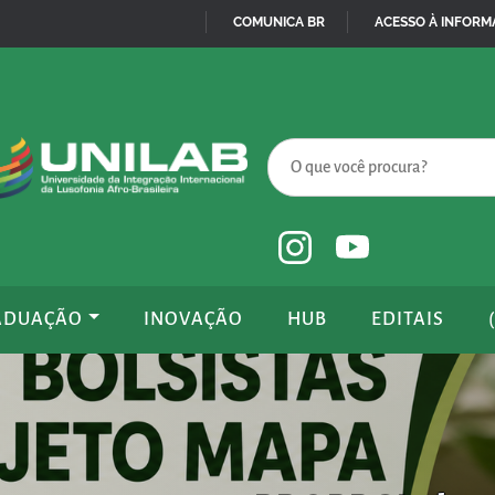
COMUNICA BR
ACESSO À INFOR
IR
PARA
O
CONTEÚDO
ADUAÇÃO
INOVAÇÃO
HUB
EDITAIS