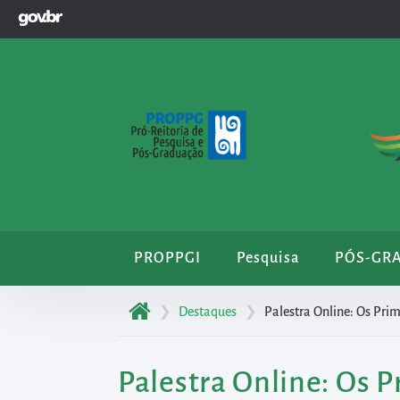
GOVBR
Pular
para
o
início
do
conteúdo
principal
da
página
Acessar
PROPPGI
Pesquisa
PÓS-GR
diretamente
o
❯
Destaques
❯
Palestra Online: Os Pri
menu
principal
Palestra Online: Os 
Acessar