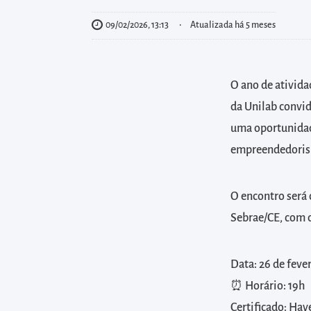
diretamente
à
09/02/2026, 13:13
Atualizada há 5 meses
área
para
realizar
O ano de ativid
buscas
da Unilab convid
internas
uma oportunidad
Acessar
empreendedori
diretamente
as
O encontro será 
informações
Sebrae/CE, com 
postas
no
rodapé
Data: 26 de feve
⏰ Horário: 19h
Certificado: Hav