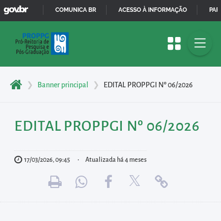
GOVBR
Pular
COMUNICA BR
ACESSO À INFORMAÇÃO
PAR
para
IR
o
PARA
início
O
do
CONTEÚDO
conteúdo
❯
Banner principal
❯
EDITAL PROPPGI Nº 06/2026
principal
da
página
EDITAL PROPPGI Nº 06/2026
Acessar
diretamente
17/03/2026, 09:45
Atualizada há 4 meses
o
menu
principal
Acessar