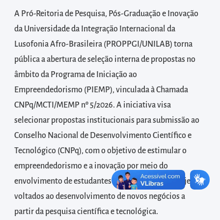
diretamente
A Pró-Reitoria de Pesquisa, Pós-Graduação e Inovação
à
área
da Universidade da Integração Internacional da
para
Lusofonia Afro‑Brasileira (PROPPGI/UNILAB) torna
realizar
pública a abertura de seleção interna de propostas no
buscas
âmbito da Programa de Iniciação ao
internas
Empreendedorismo (PIEMP), vinculada à Chamada
Acessar
CNPq/MCTI/MEMP nº 5/2026. A iniciativa visa
diretamente
selecionar propostas institucionais para submissão ao
as
Conselho Nacional de Desenvolvimento Científico e
informações
Tecnológico (CNPq), com o objetivo de estimular o
postas
empreendedorismo e a inovação por meio do
no
envolvimento de estudantes de graduação em projetos
rodapé
voltados ao desenvolvimento de novos negócios a
partir da pesquisa científica e tecnológica.